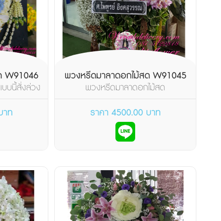
สด W91046
พวงหรีดมาลาดอกไม้สด W91045
บนี้สั่งล่วง
พวงหรีดมาลาดอกไม้สด
บาท
ราคา 4500.00 บาท