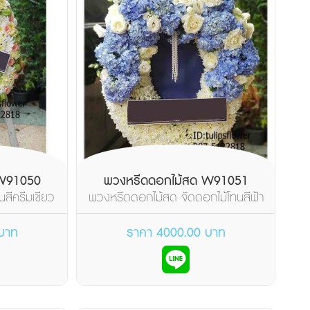
 W91050
พวงหรีดดอกไม้สด W91051
สีครีมเขียว
พวงหรีดดอกไม้สด จัดดอกไม้โทนสีฟ้า
...
น้ำทะเล มองดูสดชื...
บาท
ราคา 4000.00 บาท