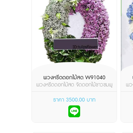
พวงหรีดดอกไม้สด W91040
พวงหรีดดอกไม้สด จัดดอกไม้ขาวชมพู
พวง
เน้นยิปซีและดอกสแ...
ราคา 3500.00 บาท